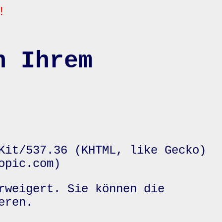
!
n Ihrem
Kit/537.36 (KHTML, like Gecko)
opic.com)
rweigert. Sie können die
eren.